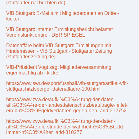
(stuttgarter-nachrichten.de)
VfB Stuttgart: E-Mails mit Mitgliederdaten an Dritte -
kicker
VfB Stuttgart: Interner Ermittlungsbericht belastet
Vereinsfunktionäre - DER SPIEGEL
Datenaffäre beim VfB Stuttgart: Ermittlungen mit
Hindernissen - VfB Stuttgart - Stuttgarter Zeitung
(stuttgarter-zeitung.de)
VfB-Präsident Vogt sagt Mitgliederversammlung
eigenmächtig ab - kicker
https://www.swr.de/sport/fussball/vfb-stuttgart/artikel-vfb-
stuttgart-hitzlsperger-datenaffaere-100.html
https://www.zvw.de/aufkl%C3%A4rung-der-daten-
aff%C3%A4re-der-landesdatenschutzbeauftragte-leitet-
ein-bu%C3%9Fgeldverfahren-gegen-den_arid-312752
https://www.zvw.de/aufkl%C3%A4rung-der-daten-
aff%C3%A4re-die-stunde-der-wahrheit-r%C3%BCckt-
immer-n%C3%A4her_arid-310277