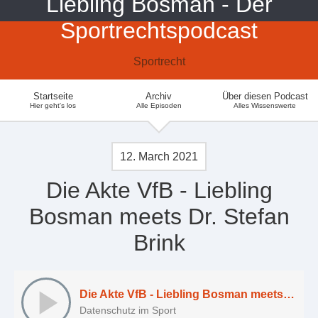
Liebling Bosman - Der
Sportrechtspodcast
Sportrecht
Startseite
Archiv
Über diesen Podcast
Hier geht's los
Alle Episoden
Alles Wissenswerte
12. March 2021
Die Akte VfB - Liebling
Bosman meets Dr. Stefan
Brink
Die Akte VfB - Liebling Bosman meets Dr. Stefan Brink
Datenschutz im Sport